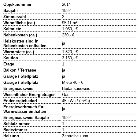
Objektnummer
2614
Baujahr
1982
Zimmerzahl
2
Wohnfläche (ca.)
95,11 m²
Kaltmiete
1.050,- €
Nebenkosten (ca.)
230,- €
Heizkosten sind in
ja
Nebenkosten enthalten
Warmmiete (ca.)
1.320,- €
Kaution
3.150,- €
Etage
1
Balkon / Terrasse
ja
Garage / Stellplatz
ja
Garage / Stellplatz
Miete 40,- €
Energieausweis
Bedarfsausweis
Wesentlicher Energieträger
Gas
Endenergiebedarf
45 kWh / (m²*a)
Energieverbrauch für
ja
Warmwasser enthalten
Energieausweis Baujahr
1982
Schlafzimmer
1
Badezimmer
1
Heizung
Zentralheizung