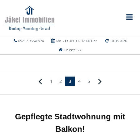
0521 / 93846974
Mo. - Fr. 09.00 - 18.00 Uhr
10.08.2026
Objekte: 27
1
2
3
4
5
Gepflegte Stadtwohnung mit
Balkon!