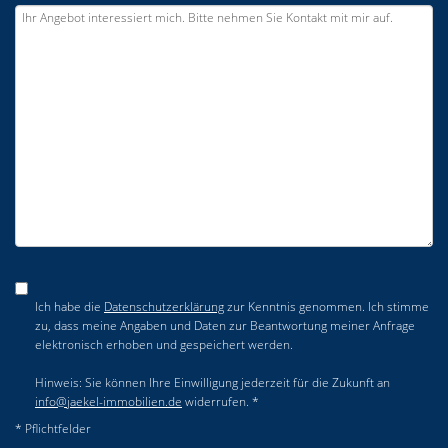
Ich habe die
Datenschutzerklärung
zur Kenntnis genommen. Ich stimme
zu, dass meine Angaben und Daten zur Beantwortung meiner Anfrage
elektronisch erhoben und gespeichert werden.
Hinweis: Sie können Ihre Einwilligung jederzeit für die Zukunft an
info@jaekel-immobilien.de
widerrufen. *
* Pflichtfelder