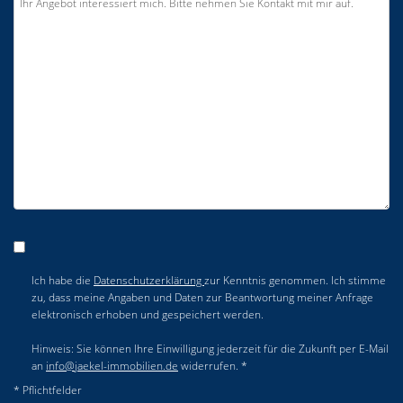
Ich habe die
Datenschutzerklärung
zur Kenntnis genommen. Ich stimme
zu, dass meine Angaben und Daten zur Beantwortung meiner Anfrage
elektronisch erhoben und gespeichert werden.
Hinweis: Sie können Ihre Einwilligung jederzeit für die Zukunft per E-Mail
an
info@jaekel-immobilien.de
widerrufen. *
* Pflichtfelder