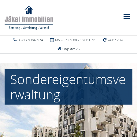
0521 / 93846974
Mo. - Fr. 09.00 - 18.00 Uhr
24.07.2026
Objekte: 26
Sondereigentumsve
rwaltung