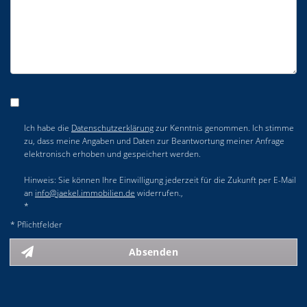
Ich habe die
Datenschutzerklärung
zur Kenntnis genommen. Ich stimme
zu, dass meine Angaben und Daten zur Beantwortung meiner Anfrage
elektronisch erhoben und gespeichert werden.
Hinweis: Sie können Ihre Einwilligung jederzeit für die Zukunft per E-Mail
an
info@jaekel.immobilien.de
widerrufen.,
*
* Pflichtfelder
Absenden