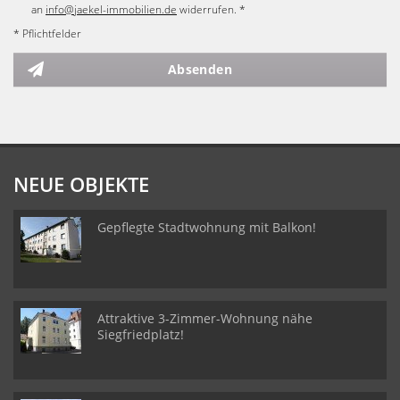
an
info@jaekel-immobilien.de
widerrufen. *
* Pflichtfelder
Absenden
NEUE OBJEKTE
Gepflegte Stadtwohnung mit Balkon!
Attraktive 3-Zimmer-Wohnung nähe
Siegfriedplatz!