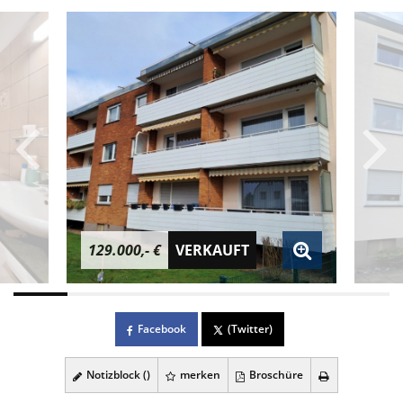
129.000,- €
VERKAUFT
Facebook
(Twitter)
Notizblock (
)
merken
Broschüre