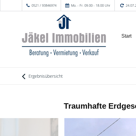
0521 / 93846974
Mo. - Fr. 09.00 - 18.00 Uhr
24.07.
Start
Ergebnisübersicht
Traumhafte Erdgesc