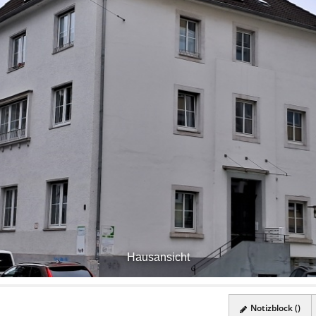
Hausansicht
Notizblock (
)