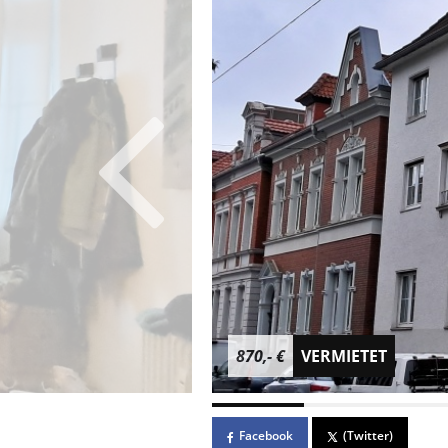
870,- €
VERMIETET
Facebook
(Twitter)