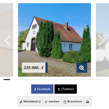
239.000,- €
Facebook
(Twitter)
Notizblock (
)
merken
Broschüre