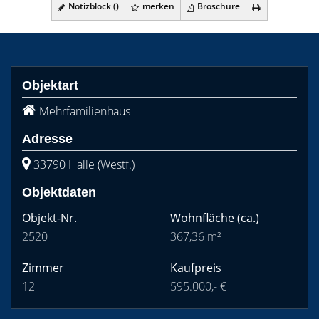
Notizblock (
)
merken
Broschüre
Objektart
Mehrfamilienhaus
Adresse
33790 Halle (Westf.)
Objektdaten
Objekt-Nr.
Wohnfläche
(ca.)
2520
367,36 m²
Zimmer
Kaufpreis
12
595.000,- €