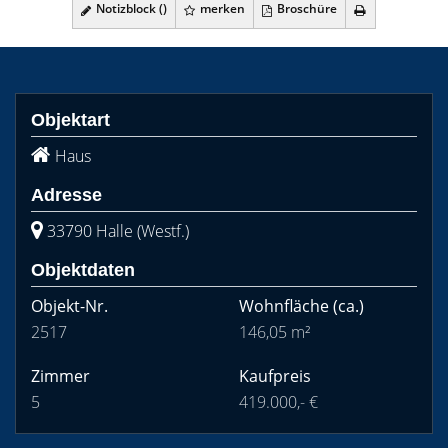
Notizblock (
)
merken
Broschüre
Objektart
Haus
Adresse
33790 Halle (Westf.)
Objektdaten
Objekt-Nr.
Wohnfläche
(ca.)
2517
146,05 m²
Zimmer
Kaufpreis
5
419.000,- €