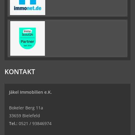
KONTAKT
Jäkel Immobilien e.K.
Bokeler Berg 11a
33659 Bielefeld
Tel.:
0521 / 93846974