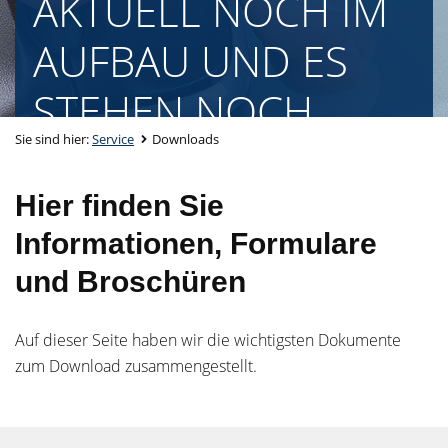
AKTUELL NOCH IM
AUFBAU UND ES
STEHEN NOCH
Sie sind hier:
Service
Downloads
KEINE
DOWNLOADS ZUR
Hier finden Sie
Informationen, Formulare
VERFÜGUNG!!!
und Broschüren
Auf dieser Seite haben wir die wichtigsten Dokumente
zum Download zusammengestellt.