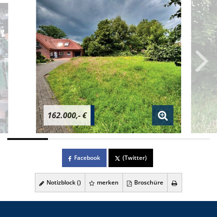
162.000,- €
Facebook
(Twitter)
Notizblock (
)
merken
Broschüre