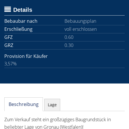
Details
Bebaubar nach
Bebauungsplan
Erschließung
voll erschlossen
GFZ
0.60
GRZ
0.30
Provision für Käufer
3,57%
Beschreibung
Lage
Zum Verkauf steht ein großzügiges Baugrundstück in
beliebter Lage von Gronau (Westfalen)!