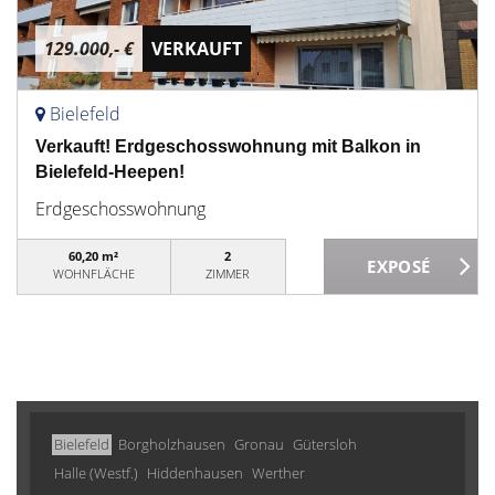
129.000,- €
VERKAUFT
Bielefeld
Verkauft! Erdgeschosswohnung mit Balkon in
Bielefeld-Heepen!
Erdgeschosswohnung
60,20 m²
2
WOHNFLÄCHE
ZIMMER
Bielefeld
Borgholzhausen
Gronau
Gütersloh
Halle (Westf.)
Hiddenhausen
Werther