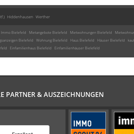
f.)
Hiddenhausen
Werther
Immo Bielefeld
Mietangebote Bielefeld
Mietwohnungen Bielefeld
Mietwohnun
sanzeigen Bielefeld
Wohnung Bielefeld
Haus Bielefeld
Häuser Bielefeld
kau
efeld
Einfamilienhaus Bielefeld
Einfamilienhäuser Bielefeld
E PARTNER & AUSZEICHNUNGEN