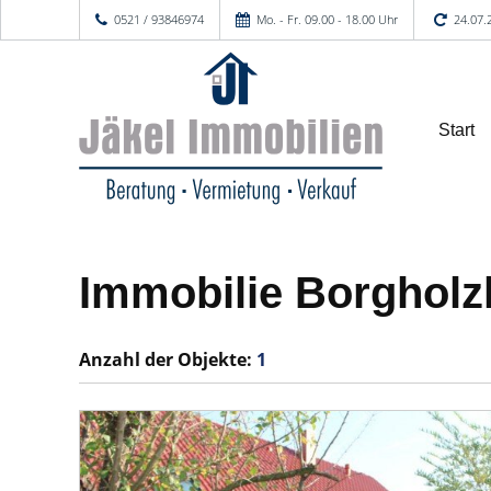
0521 / 93846974
Mo. - Fr. 09.00 - 18.00 Uhr
24.07.
Start
Immobilie Borghol
Anzahl der
Objekte:
1