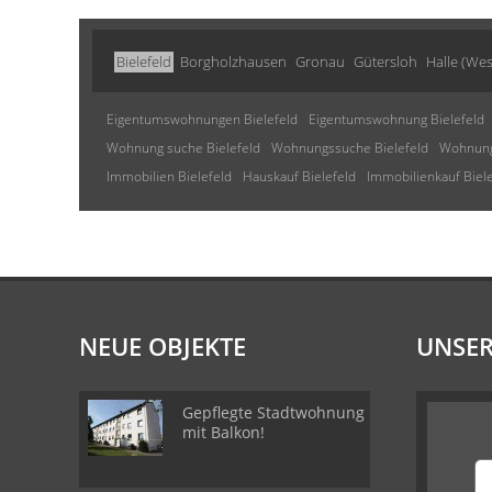
Bielefeld
Borgholzhausen
Gronau
Gütersloh
Halle (West
Eigentumswohnungen Bielefeld
Eigentumswohnung Bielefeld
Wohnung suche Bielefeld
Wohnungssuche Bielefeld
Wohnung
Immobilien Bielefeld
Hauskauf Bielefeld
Immobilienkauf Biel
NEUE OBJEKTE
UNSER
Gepflegte Stadtwohnung
mit Balkon!