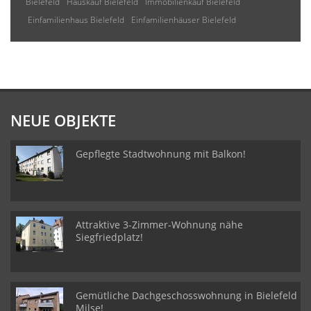
Bielefeld
Hauskauf Bielefeld
Immobilienkauf Bielefeld
Einfamilienhaus Bielefeld
Einfamilienhäuser Bielefeld
NEUE OBJEKTE
Gepflegte Stadtwohnung mit Balkon!
Attraktive 3-Zimmer-Wohnung nähe
Siegfriedplatz!
Gemütliche Dachgeschosswohnung in Bielefeld
Milse!