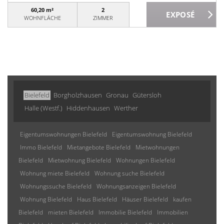
60,20 m²
2
WOHNFLÄCHE
ZIMMER
Bielefeld
Borgholzhausen
Gronau
Gütersloh
Halle (Westf.)
Hiddenhausen
Werther
Eigentumswohnungen Bielefeld
Eigentumswohnung Bielefeld
Immo Bielefeld
Mietangebote Bielefeld
Mietwohnungen
Bielefeld
Mietwohnung Bielefeld
Wohnungen Bielefeld
Wohnung miete Bielefeld
Wohnung suche Bielefeld
Wohnungssuche Bielefeld
Wohnungsanzeigen Bielefeld
Wohnung Bielefeld
Haus Bielefeld
Häuser Bielefeld
kaufen
Bielefeld
mieten Bielefeld
Immobilie Bielefeld
Immobilien